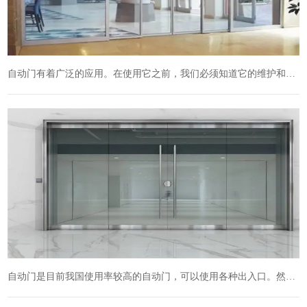
自动门有着广泛的应用。在使用它之前，我们必须知道它的维护和测试方法？这样，我们才能更好地应用它。如果你对这个话题感兴趣，让我们来看看。我希望它能帮助一些相关人士。...
自动门是目前我国使用率较高的自动门，可以使用各种出入口。然而，整个管理体系的发展必须建立专业的生产。安装和工作环境的要求和限制。自动门不仅提高了用户的易用性，而且...