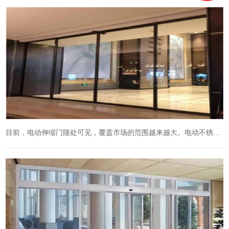
目前，电动伸缩门随处可见，覆盖市场的范围越来越大。电动不锈钢伸缩门由大小连杆连接而成。大连杆连接类型为古币梅花，小连杆连接成菱形大门，美观大方，坚固耐用。特别是在...