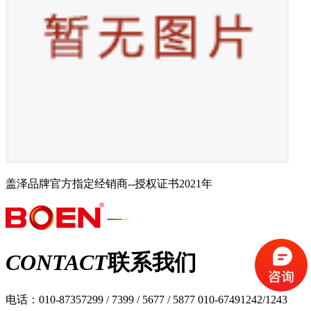
盖泽品牌官方指定经销商--授权证书2021年
CONTACT
联系我们
电话：010-87357299 / 7399 / 5677 / 5877 010-67491242/1243